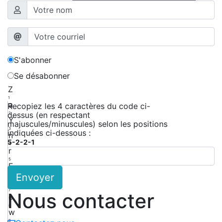
S'abonner
Se désabonner
Z
1
a
Recopiez les 4 caractères du code ci-
dessus (en respectant
2
Y
majuscules/minuscules) selon les positions
3
indiquées ci-dessous :
n
5-2-2-1
4
r
5
F
Envoyer
6
H
7
Nous contacter
c
8
w
9