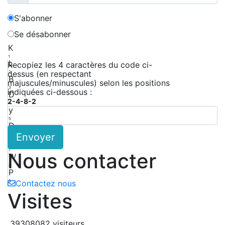
S'abonner
Se désabonner
K
1
L
Recopiez les 4 caractères du code ci-
dessus (en respectant
2
B
majuscules/minuscules) selon les positions
3
indiquées ci-dessous :
D
2-4-8-2
4
y
5
D
Envoyer
6
C
7
Nous contacter
W
8
P
9
Contactez nous
Visites
39308082 visiteurs