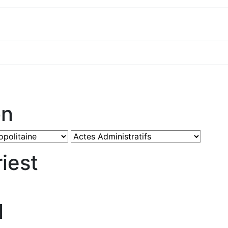
on
iest
l