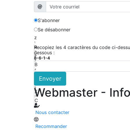
S'abonner
Se désabonner
z
1
a
Recopiez les 4 caractères du code ci-dessus
dessous :
2
F
8-6-1-4
3
B
4
Z
Envoyer
5
K
Webmaster - Inf
6
X
7
C
8
Nous contacter
Recommander