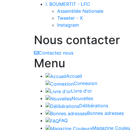
I. BOUMERTIT - LFI

Assemblée Nationale
Tweeter - X
Instagram
Nous contacter
Contactez nous
Menu
Accueil
Connexion
Livre d'or
Nouvelles
Délibérations
Bonnes adresses
FAQ
Magazine Couleu