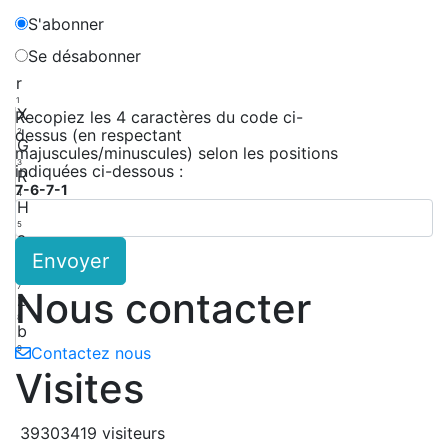
S'abonner
Se désabonner
r
1
X
Recopiez les 4 caractères du code ci-
dessus (en respectant
2
G
majuscules/minuscules) selon les positions
3
indiquées ci-dessous :
R
7-6-7-1
4
H
5
a
Envoyer
6
6
7
Nous contacter
z
8
b
9
Contactez nous
Visites
39303419 visiteurs