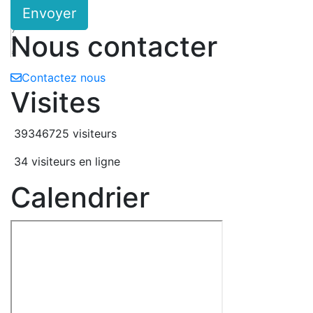
Envoyer
6
Y
7
Nous contacter
f
8
Contactez nous
Visites
39346725 visiteurs
34 visiteurs en ligne
Calendrier