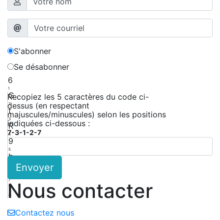
S'abonner
Se désabonner
6
1
G
Recopiez les 5 caractères du code ci-
dessus (en respectant
2
t
majuscules/minuscules) selon les positions
3
indiquées ci-dessous :
R
7-3-1-2-7
4
9
5
b
Envoyer
6
d
7
Nous contacter
f
8
Contactez nous