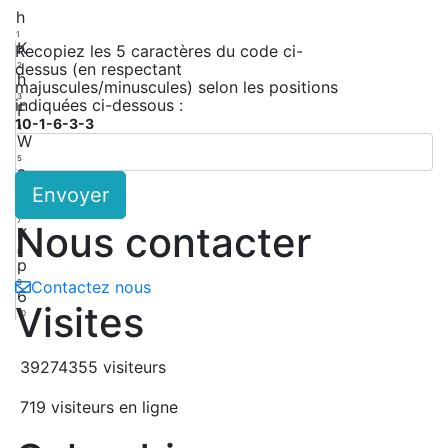
h
1
K
Recopiez les 5 caractères du code ci-
dessus (en respectant
2
h
majuscules/minuscules) selon les positions
3
indiquées ci-dessous :
F
10-1-6-3-3
4
W
5
a
Envoyer
6
B
7
Nous contacter
K
8
p
9
Contactez nous
6
Visites
10
39274355 visiteurs
719 visiteurs en ligne